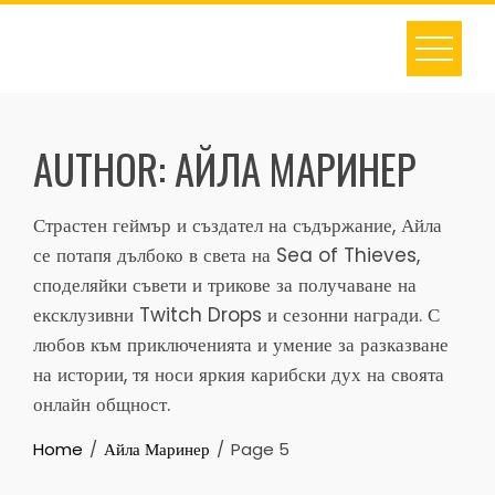
Skip
to
content
AUTHOR:
АЙЛА МАРИНЕР
Страстен геймър и създател на съдържание, Айла
се потапя дълбоко в света на Sea of Thieves,
споделяйки съвети и трикове за получаване на
ексклузивни Twitch Drops и сезонни награди. С
любов към приключенията и умение за разказване
на истории, тя носи яркия карибски дух на своята
онлайн общност.
Home
Айла Маринер
Page 5