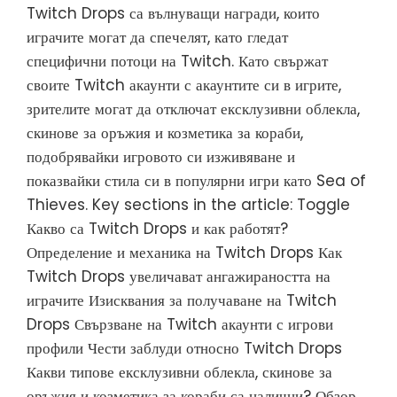
Twitch Drops са вълнуващи награди, които
играчите могат да спечелят, като гледат
специфични потоци на Twitch. Като свържат
своите Twitch акаунти с акаунтите си в игрите,
зрителите могат да отключат ексклузивни облекла,
скинове за оръжия и козметика за кораби,
подобрявайки игровото си изживяване и
показвайки стила си в популярни игри като Sea of
Thieves. Key sections in the article: Toggle
Какво са Twitch Drops и как работят?
Определение и механика на Twitch Drops Как
Twitch Drops увеличават ангажираността на
играчите Изисквания за получаване на Twitch
Drops Свързване на Twitch акаунти с игрови
профили Чести заблуди относно Twitch Drops
Какви типове ексклузивни облекла, скинове за
оръжия и козметика за кораби са налични? Обзор