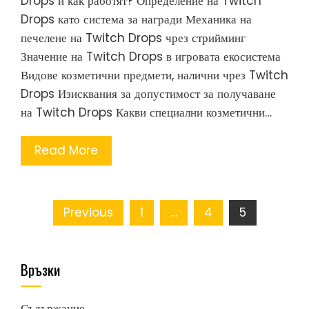
Drops и как работят? Определение на Twitch
Drops като система за награди Механика на
печелене на Twitch Drops чрез стрийминг
Значение на Twitch Drops в игровата екосистема
Видове козметични предмети, налични чрез Twitch
Drops Изисквания за допустимост за получаване
на Twitch Drops Какви специални козметични…
Read More
Posts
Previous
1
…
4
5
pagination
Връзки
Съдържание