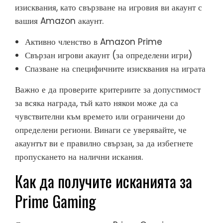
изисквания, като свързване на игровия ви акаунт с
вашия Amazon акаунт.
Активно членство в Amazon Prime
Свързан игрови акаунт (за определени игри)
Спазване на специфичните изисквания на играта
Важно е да проверите критериите за допустимост
за всяка награда, тъй като някои може да са
чувствителни към времето или ограничени до
определени региони. Винаги се уверявайте, че
акаунтът ви е правилно свързан, за да избегнете
пропускането на налични искания.
Как да получите исканията за
Prime Gaming