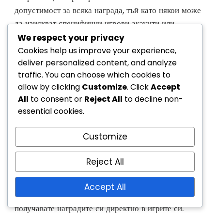
допустимост за всяка награда, тъй като някои може
да изискват специфични игрови акаунти или
платформи.
We respect your privacy
Cookies help us improve your experience,
Свържете игровия си акаунт
deliver personalized content, and analyze
traffic. You can choose which cookies to
Свързването на игровия ви акаунт е от съществено
allow by clicking
Customize
. Click
Accept
значение за искането на награди. Отидете на
All
to consent or
Reject All
to decline non-
таблото на Prime Gaming и изберете опцията за
essential cookies.
свързване на игровите си акаунти. Поддържаните
платформи обикновено включват популярни като
Customize
Twitch, PlayStation, Xbox и PC.
Reject All
Следвайте указанията, за да упълномощите
връзката между игровия си акаунт и Prime
Accept All
Gaming. Тази стъпка осигурява, че можете да
получавате наградите си директно в игрите си.