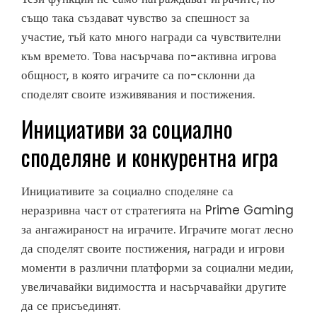
също така създават чувство за спешност за
участие, тъй като много награди са чувствителни
към времето. Това насърчава по-активна игрова
общност, в която играчите са по-склонни да
споделят своите изживявания и постижения.
Инициативи за социално
споделяне и конкурентна игра
Инициативите за социално споделяне са
неразривна част от стратегията на Prime Gaming
за ангажираност на играчите. Играчите могат лесно
да споделят своите постижения, награди и игрови
моменти в различни платформи за социални медии,
увеличавайки видимостта и насърчавайки другите
да се присъединят.