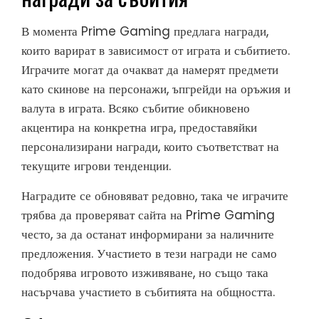
В момента Prime Gaming предлага награди,
които варират в зависимост от играта и събитието.
Играчите могат да очакват да намерят предмети
като скинове на персонажи, ъпгрейди на оръжия и
валута в играта. Всяко събитие обикновено
акцентира на конкретна игра, предоставяйки
персонализирани награди, които съответстват на
текущите игрови тенденции.
Наградите се обновяват редовно, така че играчите
трябва да проверяват сайта на Prime Gaming
често, за да останат информирани за наличните
предложения. Участието в тези награди не само
подобрява игровото изживяване, но също така
насърчава участието в събитията на общността.