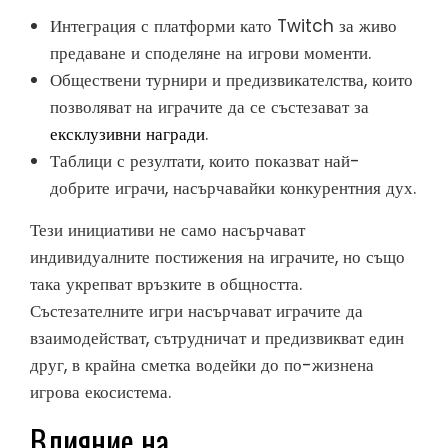
Интеграция с платформи като Twitch за живо
предаване и споделяне на игрови моменти.
Обществени турнири и предизвикателства, които
позволяват на играчите да се състезават за
ексклузивни награди
.
Таблици с резултати, които показват най-
добрите играчи, насърчавайки конкурентния дух.
Тези инициативи не само насърчават
индивидуалните постижения на играчите, но също
така укрепват връзките в общността.
Състезателните игри насърчават играчите да
взаимодействат, сътрудничат и предизвикват един
друг, в крайна сметка водейки до по-жизнена
игрова екосистема.
Влияние на