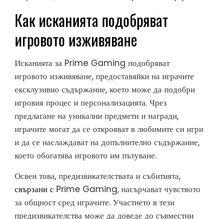
Как исканията подобряват
игровото изживяване
Исканията за Prime Gaming подобряват
игровото изживяване, предоставяйки на играчите
ексклузивно съдържание, което може да подобри
игровия процес и персонализацията. Чрез
предлагане на уникални предмети и награди,
играчите могат да се открояват в любимите си игри
и да се наслаждават на допълнително съдържание,
което обогатява игровото им пътуване.
Освен това, предизвикателствата и събитията,
свързани с
Prime Gaming, насърчават чувството
за общност сред играчите. Участието в тези
предизвикателства може да доведе до съвместни