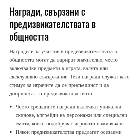
Награди, свързани с
предизвикателствата в
общността
Наградите за участие в предизвикателствата в
общността могат да варират значително, често
включвайки предмети в играта, валута или
ексклузивно съдържание. Тези награди служат като
стимул за играчите да се присъединят и да
допринесат за предизвикателството.
Често срещаните награди включват уникални
скинове, ъпгрейди на персонажи или специални
емоти, които подобряват игровото изживяване.
Някои предизвикателства предлагат осезаеми