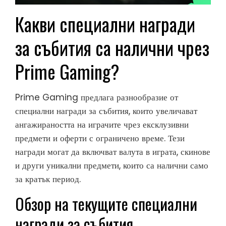
Какви специални награди
за събития са налични чрез
Prime Gaming?
Prime Gaming предлага разнообразие от
специални награди за събития, които увеличават
ангажираността на играчите чрез ексклузивни
предмети и оферти с ограничено време. Тези
награди могат да включват валута в играта, скинове
и други уникални предмети, които са налични само
за кратък период.
Обзор на текущите специални
награди за събития