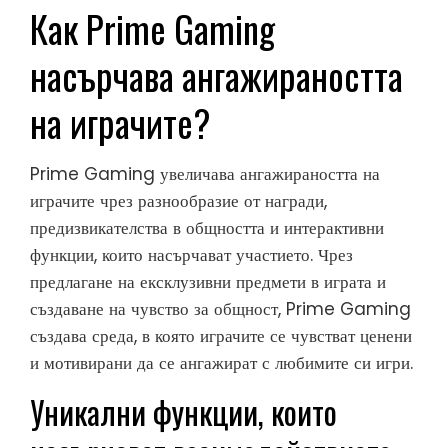
Как Prime Gaming
насърчава ангажираността
на играчите?
Prime Gaming увеличава ангажираността на
играчите чрез разнообразие от награди,
предизвикателства в общността и интерактивни
функции, които насърчават участието. Чрез
предлагане на ексклузивни предмети в играта и
създаване на чувство за общност, Prime Gaming
създава среда, в която играчите се чувстват ценени
и мотивирани да се ангажират с любимите си игри.
Уникални функции, които