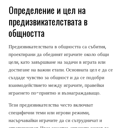
Определение и цел на
предизвикателствата в
общността
Предизвикателствата в общността са събития,
проектирани да обединят играчите около общи
цели, като завършване на задачи в играта или
достигане на важни етапи. Основната цел е да се
създаде чувство за общност и да се подобри
взаимодействието между играчите, правейки
играенето по-приятно и възнаграждаващо.
Тези предизвикателства често включват
специфични теми или игрови режими,
насърчавайки играчите да си сътрудничат и