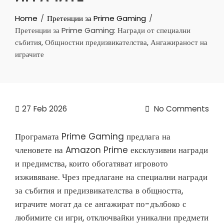
Home
Претенции за Prime Gaming
Претенции за Prime Gaming: Награди от специални
събития, Общностни предизвикателства, Ангажираност на
играчите
27
Feb 2026
No Comments
Програмата Prime Gaming предлага на
членовете на Amazon Prime ексклузивни награди
и предимства, които обогатяват игровото
изживяване. Чрез предлагане на специални награди
за събития и предизвикателства в общността,
играчите могат да се ангажират по-дълбоко с
любимите си игри, отключвайки уникални предмети