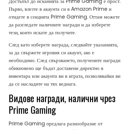
Достъпът до исканията за Prime Gaming е прост.
Първо, влезте в акаунта си в Amazon Prime и
отидете в секцията Prime Gaming. Оттам можете
да разгледате наличните награди и да изберете
тези, които искате да получите.
След като изберете награда, следвайте указанията,
за да свържете игровия си акаунт, ако е
необходимо. След свързването, получените награди
обикновено ще бъдат доставени директно в
инвентара или акаунта ви в играта, позволявайки ви
да се насладите на тях веднага.
Видове награди, налични чрез
Prime Gaming
Prime Gaming предлага разнообразие от