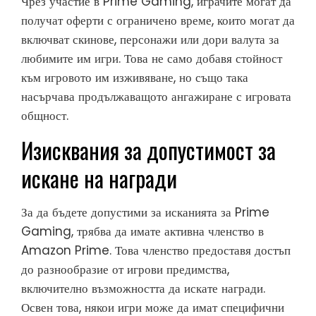
Чрез участие в Prime Gaming, играчите могат да
получат оферти с ограничено време, които могат да
включват скинове, персонажи или дори валута за
любимите им игри. Това не само добавя стойност
към игровото им изживяване, но също така
насърчава продължаващото ангажиране с игровата
общност.
Изисквания за допустимост за
искане на награди
За да бъдете допустими за исканията за Prime
Gaming, трябва да имате активна членство в
Amazon Prime. Това членство предоставя достъп
до разнообразие от игрови предимства,
включително възможността да искате награди.
Освен това, някои игри може да имат специфични