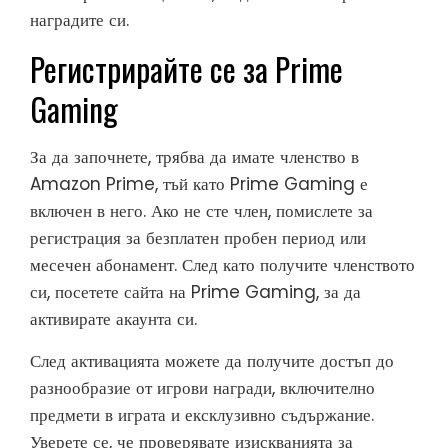
наградите си.
Регистрирайте се за Prime
Gaming
За да започнете, трябва да имате членство в
Amazon Prime, тъй като Prime Gaming е
включен в него. Ако не сте член, помислете за
регистрация за безплатен пробен период или
месечен абонамент. След като получите членството
си, посетете сайта на Prime Gaming, за да
активирате акаунта си.
След активацията можете да получите достъп до
разнообразие от игрови награди, включително
предмети в играта и ексклузивно съдържание.
Уверете се, че проверявате изискванията за